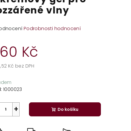
ozzářené vlny
měrné
odnocení
Podrobnosti hodnocení
dnocení
duktu
60 Kč
,52 Kč bez DPH
rná
zdiček.
a:
ladem
:
1000023
+
Do košíku