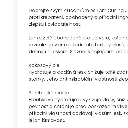
Dopřejte svým krucánkům As I Am Curling Jell
proti krepatění, obohacený o přírodní ingre
zlepšují ovladatelnost.
Lehké želé obohacené o aloe vera, kořen c
revitalizuje vlnité a kudrnaté textury vlas
definicí a leskem. Složení s nejlepšími přír
Kokosový olej
Hydratuje a dodává lesk. Snižuje také ztrát
stonky. Jeho antimikrobiální vlastnosti zlep
Bambucké máslo
Hloubkově hydratuje a vyživuje vlasy, snižuj
pevnost a chrání je před poškozením vlive
přírodní vlastnosti dodávají vlasům lesk, zk
jejich lámavost.