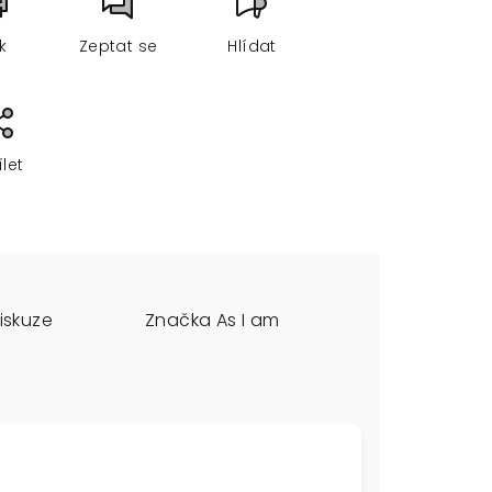
sk
Zeptat se
Hlídat
ílet
iskuze
Značka
As I am