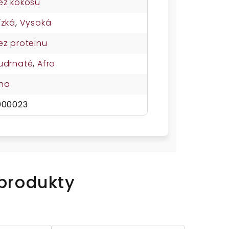
ez kokosu
ízká
,
Vysoká
ez proteinu
udrnaté
,
Afro
no
000023
 produkty