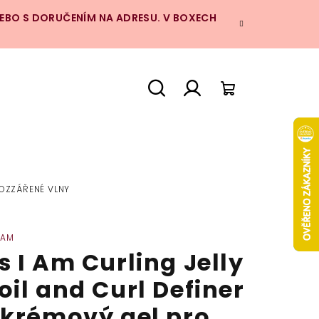
NEBO S DORUČENÍM NA ADRESU. V BOXECH
Hledat
Přihlášení
Nákupní
košík
ROZZÁŘENÉ VLNY
 AM
s I Am Curling Jelly
oil and Curl Definer
 krémový gel pro