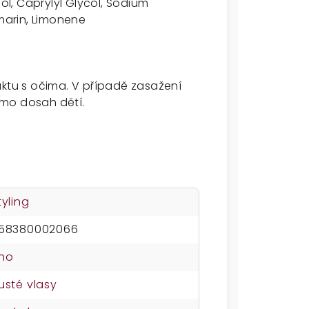
l, Caprylyl Glycol, Sodium
umarin, Limonene
aktu s očima. V případě zasažení
imo dosah dětí.
tyling
58380002066
no
usté vlasy