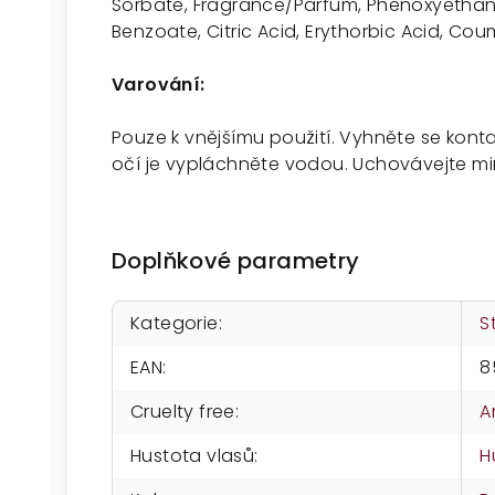
Sorbate, Fragrance/Parfum, Phenoxyethano
Benzoate, Citric Acid, Erythorbic Acid, Co
Varování:
Pouze k vnějšímu použití. Vyhněte se kont
očí je vypláchněte vodou. Uchovávejte m
Doplňkové parametry
Kategorie
:
S
EAN
:
8
Cruelty free
:
A
Hustota vlasů
:
H