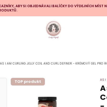
ZNÍKY, ABY SI OBJEDNÁVALI BALÍČKY DO VÝDEJNÍCH MÍST 
PRODUKTŮ.
AS I AM CURLING JELLY COIL AND CURL DEFINER - KRÉMOVÝ GEL PRO 
AS I
TOP produkt
A
C
-