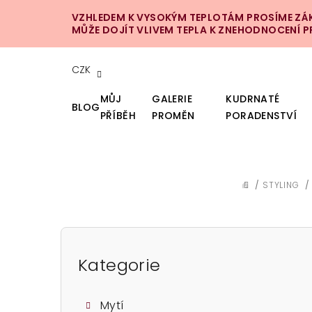
Přejít
VZHLEDEM K VYSOKÝM TEPLOTÁM PROSÍME ZÁKA
na
MŮŽE DOJÍT VLIVEM TEPLA K ZNEHODNOCENÍ 
obsah
CZK
MŮJ
GALERIE
KUDRNATÉ
BLOG
PŘÍBĚH
PROMĚN
PORADENSTVÍ
/
STYLING
/
DOMŮ
P
o
Kategorie
Přeskočit
kategorie
s
Mytí