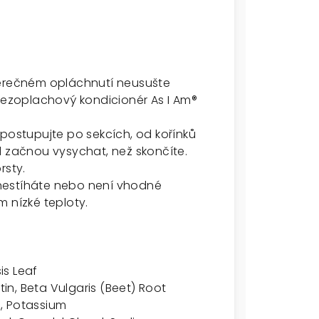
věrečném opláchnutí neusušte
 bezoplachový kondicionér As I Am®
 postupujte po sekcích, od kořínků
d začnou vysychat, než skončíte.
rsty.
nestíháte nebo není vhodné
 nízké teploty.
is Leaf
tin, Beta Vulgaris (Beet) Root
, Potassium