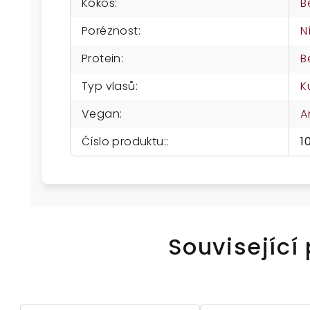
Kokos
:
B
Poréznost
:
N
Protein
:
B
Typ vlasů
:
K
Vegan
:
A
Číslo produktu:
:
1
Související