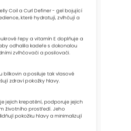
y Coil a Curl Definer - gel bojující
dience, které hydratují, zvlhčují a
ukrové řepy a vitamín E doplňuje a
ů, aby odhalila kadeře s dokonalou
odními zvlhčovači a posilovači.
u bílkovin a posiluje tak vlasové
šují zdraví pokožky hlavy.
e jejich krepatění, podporuje jejich
m životního prostředí. Jeho
lidňují pokožku hlavy a minimalizují