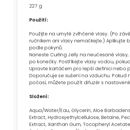
227 g
Použití:
Použijte na umyté zvlhčené vlasy. (Po zá
ručníkem ani vlasy nemačkejte.) Aplikujte
podle pokynů.
Naneste Curling Jelly na neučesané vlasy,
po konečky. Postříkejte vlasy vodou, poku
Upravte kartáčem pro lepší definici nebo p
Doporučuje se sušení na vzduchu. Pokud 
počasí, můžete použít difuzér s nastavením
Složení:
Aqua/Water/Eau, Glycerin, Aloe Barbadens
Extract, Hydroxyethylcellulose, Betaine, Pec
Extract, Xanthan Gum, Tocopheryl Acetate