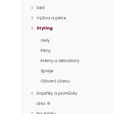
t
Děti
r
Výživa a péče
a
Styling
n
n
Gely
í
Pěny
p
Krémy a aktivátory
a
Spreje
n
Oživení účesu
e
Doplňky a pomůcky
l
Léto 🌞
Poukázky