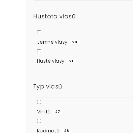
r
Hustota vlasů
a
n
n
Jemné vlasy
20
í
Husté vlasy
21
p
a
Typ vlasů
n
e
l
Vlnité
27
Kudrnaté
28