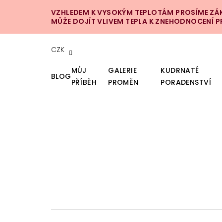
Přejít
VZHLEDEM K VYSOKÝM TEPLOTÁM PROSÍME ZÁKA
na
MŮŽE DOJÍT VLIVEM TEPLA K ZNEHODNOCENÍ 
obsah
CZK
MŮJ
GALERIE
KUDRNATÉ
BLOG
PŘÍBĚH
PROMĚN
PORADENSTVÍ