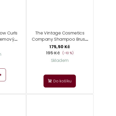
bow Curls
The Vintage Cosmetics
bjemový
Company Shampoo Brush
n
- masažní kartáč na
175,50 Kč
pokožku hlavy
195 Kč
(–10 %)
m
Skladem
Do košíku