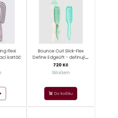
ng Flexi
Bounce Curl Slick-Flex
sávací kartáč
Define EdgeLift - definující
kartáč pro křehké a krátké
č
720 Kč
vlasy
m
Skladem
Průměrné
hodnocení
Do košíku
produktu
je
5,0
z