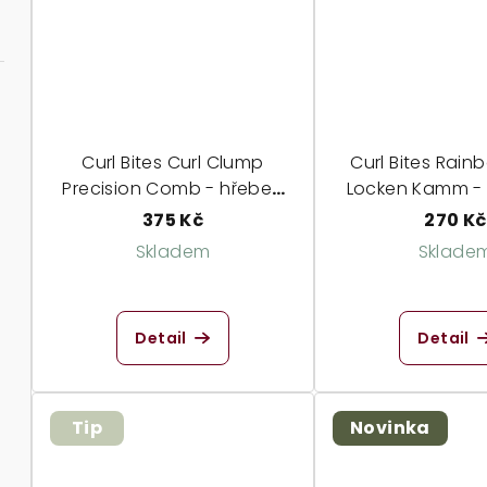
Curl Bites Curl Clump
Curl Bites Rain
Precision Comb - hřeben
Locken Kamm - 
pro kudrnaté vlasy
širokými 
375 Kč
270 Kč
Skladem
Sklade
Průměrné
hodnocení
Detail
Detail
produktu
je
5,0
z
Tip
Novinka
5
hvězdiček.