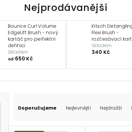
Nejprodávanější
Bounce Curl Volume
Kitsch Detanglin
EdgeLift Brush - nový
Flexi Brush -
kartáč pro perfektní
rozčesávací kar
definici
Skladem
Skladem
340 Kč
650 Kč
od
Ř
Doporučujeme
Nejlevnější
Nejdražší
a
z
V