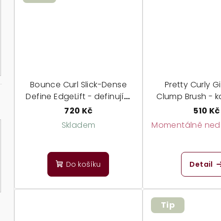
ů
Bounce Curl Slick-Dense
Pretty Curly Gi
Define EdgeLift - definující
Clump Brush - k
kartáč pro středně silné
dokonalý o
720 Kč
510 Kč
vlasy
Skladem
Momentálně nedo
Do košíku
Detail
Tip