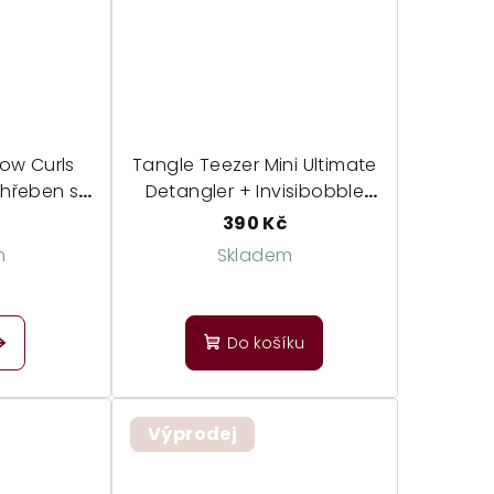
bow Curls
Tangle Teezer Mini Ultimate
hřeben s
Detangler + Invisibobble
zuby
Everclaw - sada
390 Kč
cestovního kartáče a
m
Skladem
skřipce
Průměrné
hodnocení
Do košíku
produktu
je
5,0
z
Výprodej
5
hvězdiček.