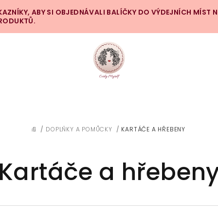
ZNÍKY, ABY SI OBJEDNÁVALI BALÍČKY DO VÝDEJNÍCH MÍST 
PRODUKTŮ.
/
DOPLŇKY A POMŮCKY
/
KARTÁČE A HŘEBENY
DOMŮ
Kartáče a hřeben