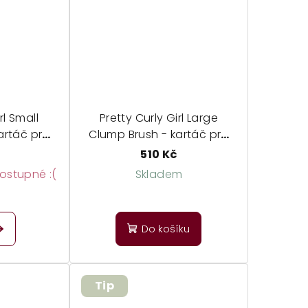
5
hvězdiček.
rl Small
Pretty Curly Girl Large
artáč pro
Clump Brush - kartáč pro
bjem
dokonalé lokny
510 Kč
stupné :(
Skladem
Do košíku
Tip