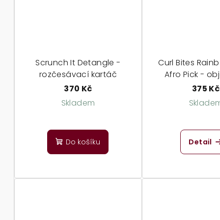
Scrunch It Detangle -
Curl Bites Rain
rozčesávací kartáč
Afro Pick - o
hřebe
370 Kč
375 Kč
Skladem
Sklade
Do košíku
Detail