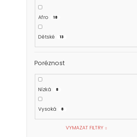
Afro
18
Dětské
13
Poréznost
Nízká
8
Vysoká
8
VYMAZAT FILTRY