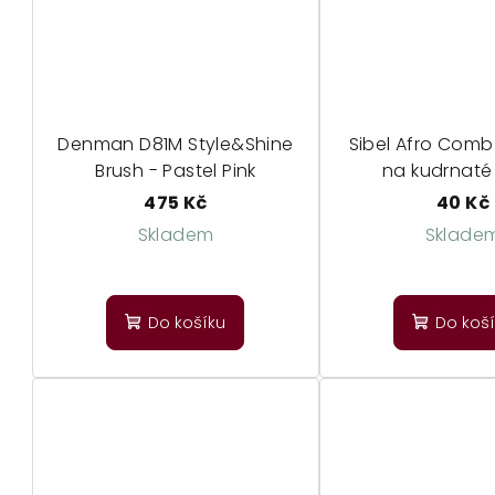
Denman D81M Style&Shine
Sibel Afro Comb
Brush - Pastel Pink
na kudrnaté
475 Kč
40 Kč
Skladem
Sklade
Prů
ho
Do košíku
Do koš
pro
je
3,0
z
5
hvě