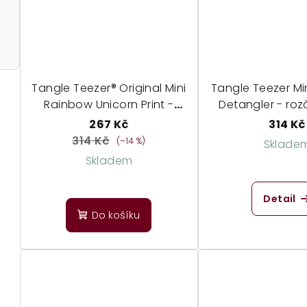
Tangle Teezer® Original Mini
Tangle Teezer Min
Rainbow Unicorn Print -
Detangler - ro
dětský kartáč
kartáč v cestov
267 Kč
314 Kč
314 Kč
(–14 %)
Sklade
Skladem
Detail
Do košíku