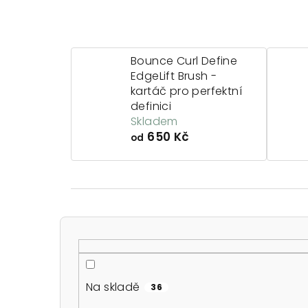
Bounce Curl Define
EdgeLift Brush -
kartáč pro perfektní
definici
Skladem
650 Kč
od
P
o
s
Na skladě
36
t