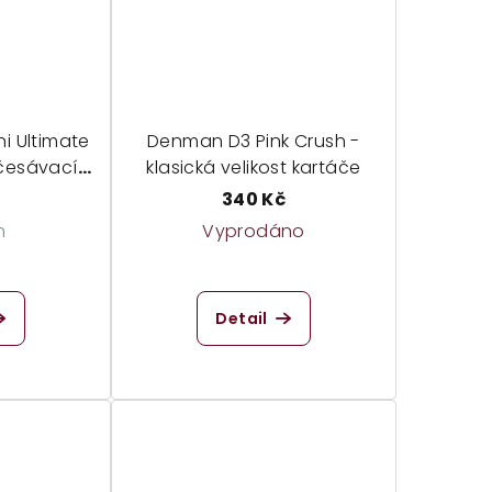
i Ultimate
Denman D3 Pink Crush -
zčesávací
klasická velikost kartáče
ní verzi
340 Kč
m
Vyprodáno
Detail