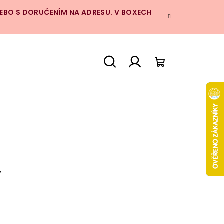
NEBO S DORUČENÍM NA ADRESU. V BOXECH
Hledat
Přihlášení
Nákupní
košík
y