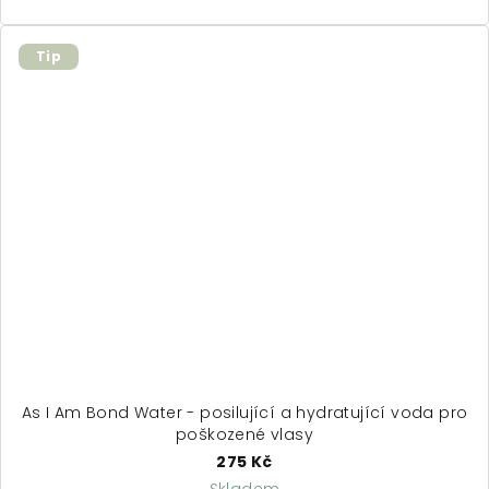
Tip
As I Am Bond Water - posilující a hydratující voda pro
poškozené vlasy
275 Kč
Skladem