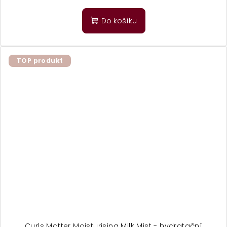
Do košíku
TOP produkt
Curls Matter Moisturising Milk Mist - hydratační