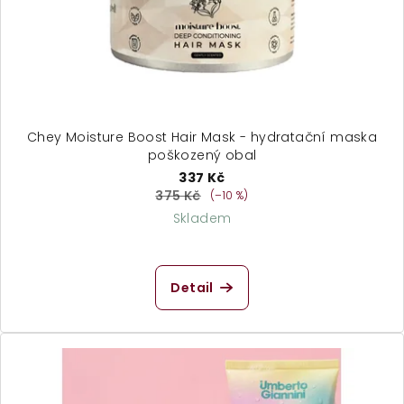
o
d
u
k
t
ů
Chey Moisture Boost Hair Mask - hydratační maska
poškozený obal
337 Kč
375 Kč
(–10 %)
Skladem
Detail