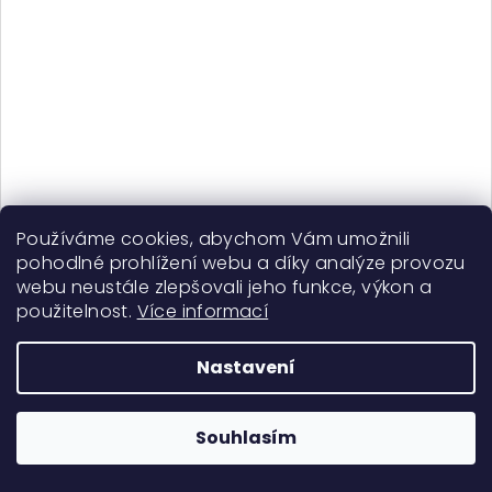
Curls Matter Better Together Co-Wash - koncidionér a
Používáme cookies, abychom Vám umožnili
co-wash
pohodlné prohlížení webu a díky analýze provozu
329 Kč
webu neustále zlepšovali jeho funkce, výkon a
Skladem
použitelnost.
Více informací
Nastavení
Do košíku
Souhlasím