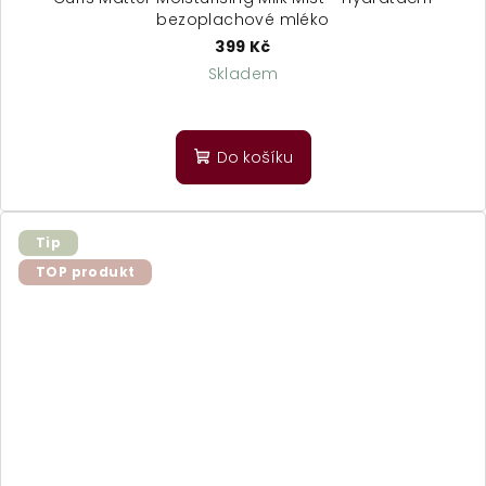
bezoplachové mléko
399 Kč
Skladem
Do košíku
Tip
TOP produkt