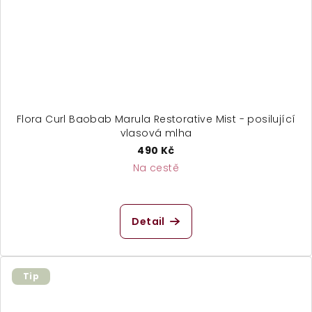
Flora Curl Baobab Marula Restorative Mist - posilující
vlasová mlha
490 Kč
Na cestě
Detail
Tip