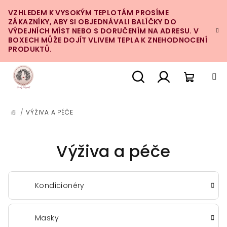
Přejít
VZHLEDEM K VYSOKÝM TEPLOTÁM PROSÍME
na
ZÁKAZNÍKY, ABY SI OBJEDNÁVALI BALÍČKY DO
obsah
VÝDEJNÍCH MÍST NEBO S DORUČENÍM NA ADRESU. V
BOXECH MŮŽE DOJÍT VLIVEM TEPLA K ZNEHODNOCENÍ
PRODUKTŮ.
Nákupn
Hledat
Přihlášení
/
VÝŽIVA A PÉČE
DOMŮ
košík
Výživa a péče
Kondicionéry
Masky