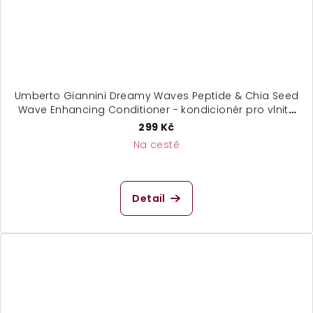
Umberto Giannini Dreamy Waves Peptide & Chia Seed
Wave Enhancing Conditioner - kondicionér pro vlnité
vlasy
299 Kč
Na cestě
Detail