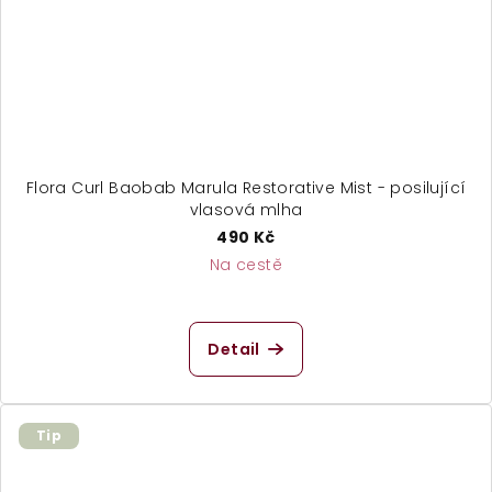
Flora Curl Baobab Marula Restorative Mist - posilující
vlasová mlha
490 Kč
Na cestě
Detail
Tip