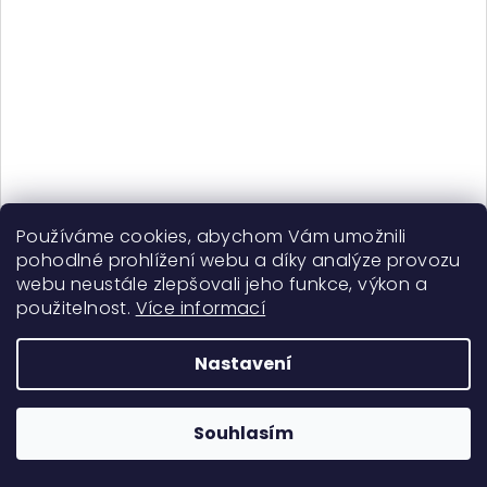
Curls Matter Better Together Co-Wash - koncidionér a
Používáme cookies, abychom Vám umožnili
co-wash
pohodlné prohlížení webu a díky analýze provozu
329 Kč
webu neustále zlepšovali jeho funkce, výkon a
Skladem
použitelnost.
Více informací
Nastavení
Do košíku
Souhlasím