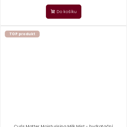
Do košíku
TOP produkt
Curls Matter Moisturising Milk Mist - hydratační