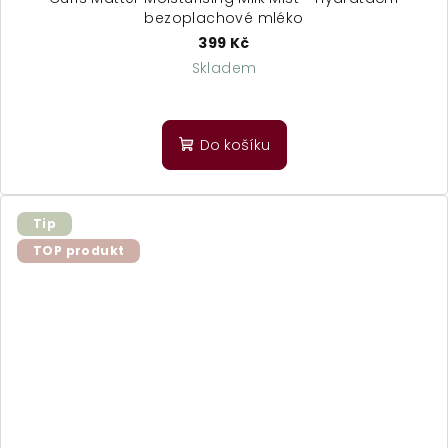
bezoplachové mléko
399 Kč
Skladem
Do košíku
Tip
TOP produkt