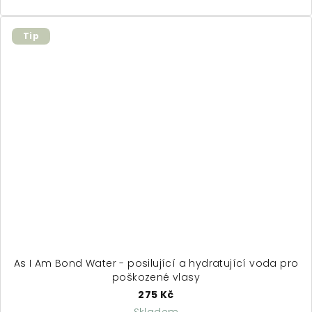
Tip
As I Am Bond Water - posilující a hydratující voda pro
poškozené vlasy
275 Kč
Skladem