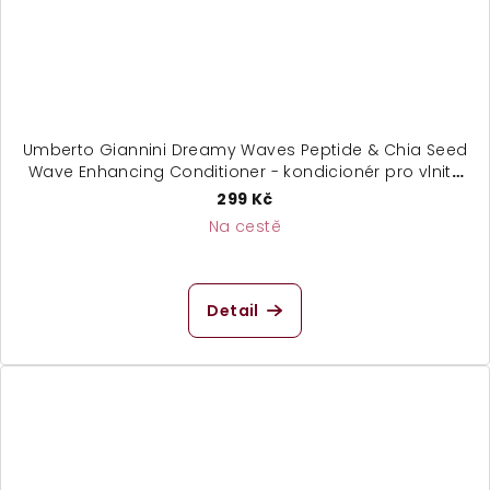
Umberto Giannini Dreamy Waves Peptide & Chia Seed
Wave Enhancing Conditioner - kondicionér pro vlnité
vlasy
299 Kč
Na cestě
Detail