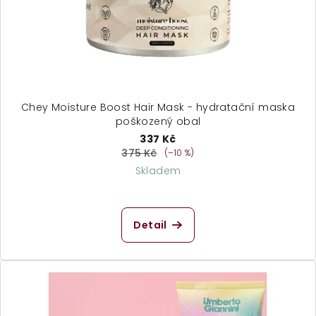
o
d
u
k
t
ů
Chey Moisture Boost Hair Mask - hydratační maska
poškozený obal
337 Kč
375 Kč
(–10 %)
Skladem
Detail