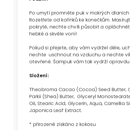
Po umytí promněte puk v mokrých dlaních 
Rozetřete od kořínků ke konečkům. Masíruj
pokryté, nechte chvíli působit a opláchně
hebké a skvěle voní!
Pokud si přejete, aby vám vydržel déle, uch
nechte uschnout na vzduchu a nechte v
otevřené. Šampuk vám tak vydrží opravdu
Složení:
Theobroma Cacao (Cocoa) Seed Butter, C
Parkii (Shea) Butter, Glyceryl Monostearat
Oil, Stearic Acid, Glycerin, Aqua, Camellia 
Japonica Leaf Extract.
* p
řirozeně získáno z kokosu