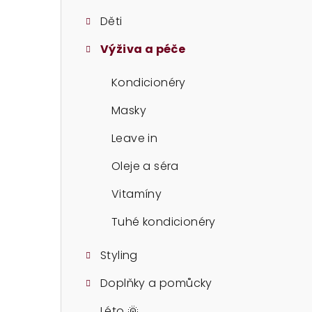
t
Děti
r
Výživa a péče
a
n
Kondicionéry
n
Masky
í
Leave in
p
Oleje a séra
a
Vitamíny
n
Tuhé kondicionéry
e
Styling
l
Doplňky a pomůcky
Léto 🌞