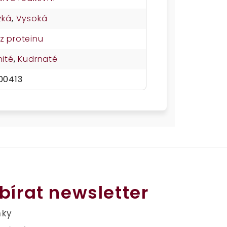
zká
,
Vysoká
z proteinu
nité
,
Kudrnaté
00413
bírat newsletter