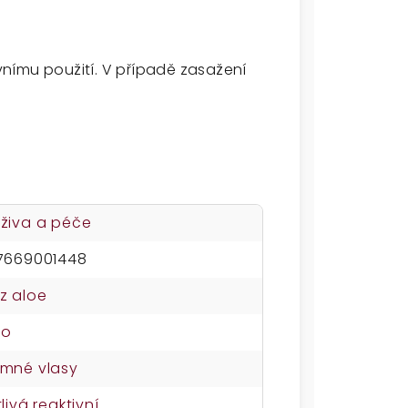
nímu použití. V případě zasažení
živa a péče
7669001448
z aloe
no
mné vlasy
tlivá reaktivní