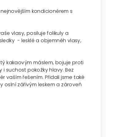
m nejnovějším kondicionérem s
e vlasy, posiluje folikuly a
ýsledky - lesklé a objemnéh vlasy,
litý kakaovým máslem, bojuje proti
y i suchost pokožky hlavy. Bez
ér vaším řešením. Přidali jsme také
sy oslní zářivým leskem a zároveň