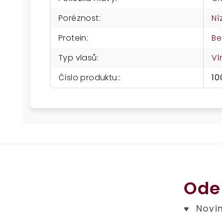
Poréznost
:
Ní
Protein
:
Be
Typ vlasů
:
Vl
Číslo produktu:
:
10
Ode