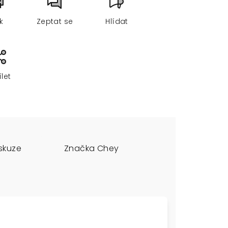
sk
Zeptat se
Hlídat
ílet
skuze
Značka
Chey