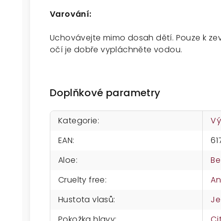
Varování:
Uchovávejte mimo dosah dětí. Pouze k zev
očí je dobře vypláchněte vodou.
Doplňkové parametry
Kategorie
:
Vý
EAN
:
61
Aloe
:
Be
Cruelty free
:
A
Hustota vlasů
:
Je
Pokožka hlavy
:
Ci