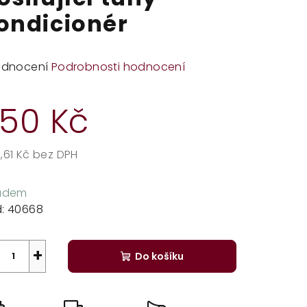
ondicionér
měrné
odnocení
Podrobnosti hodnocení
dnocení
duktu
50 Kč
,61 Kč bez DPH
rná
zdiček.
a:
ladem
:
40668
+
Do košíku