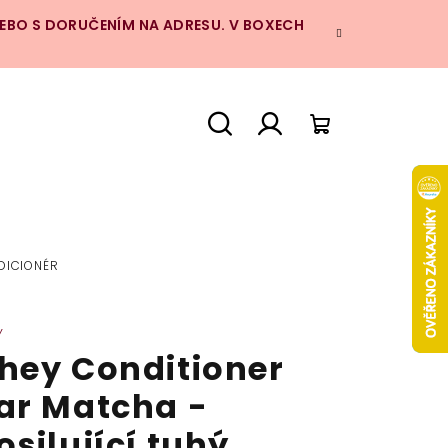
NEBO S DORUČENÍM NA ADRESU. V BOXECH
Hledat
Přihlášení
Nákupní
košík
DICIONÉR
Y
hey Conditioner
ar Matcha -
osilující tuhý