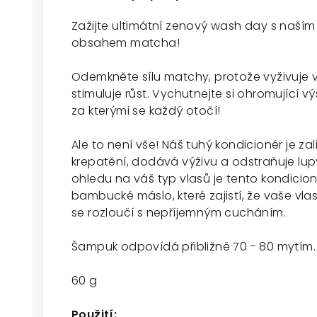
Zažijte ultimátní zenový wash day s naší
obsahem matcha!
Odemkněte sílu matchy, protože vyživuje vaš
stimuluje růst. Vychutnejte si ohromující v
za kterými se každý otočí!
Ale to není vše! Náš tuhý kondicionér je za
krepatění, dodává výživu a odstraňuje lup
ohledu na váš typ vlasů je tento kondicion
bambucké máslo, které zajistí, že vaše vla
se rozloučí s nepříjemným cucháním.
Šampuk odpovídá přibližně 70 - 80 mytím.
60 g
Použití: