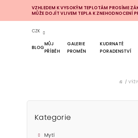
Přejít
VZHLEDEM K VYSOKÝM TEPLOTÁM PROSÍME ZÁKA
na
MŮŽE DOJÍT VLIVEM TEPLA K ZNEHODNOCENÍ 
obsah
CZK
MŮJ
GALERIE
KUDRNATÉ
BLOG
PŘÍBĚH
PROMĚN
PORADENSTVÍ
/
VÝŽI
DOMŮ
P
o
Kategorie
Přeskočit
kategorie
s
Mytí