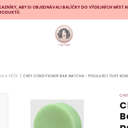
ZNÍKY, ABY SI OBJEDNÁVALI BALÍČKY DO VÝDEJNÍCH MÍST 
PRODUKTŮ.
VA A PÉČE
/
CHEY CONDITIONER BAR MATCHA - POSILUJÍCÍ TUHÝ KON
CHE
C
B
p