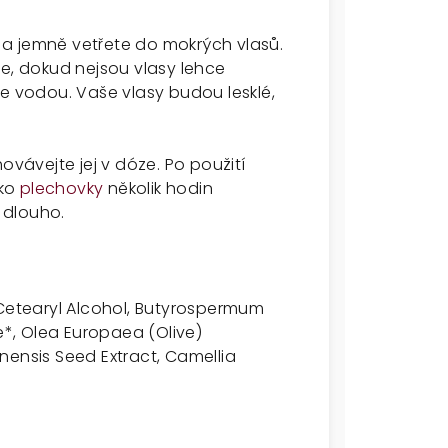
a jemně vetřete do mokrých vlasů.
te, dokud nejsou vlasy lehce
te vodou. Vaše vlasy budou lesklé,
ovávejte jej v dóze. Po použití
íko
plechovky
několik hodin
 dlouho.
etearyl Alcohol, Butyrospermum
e*, Olea Europaea (Olive)
Sinensis Seed Extract, Camellia