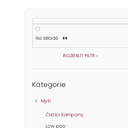
P
o
s
Na skladě
66
t
r
ROZBALIT FILTR
a
Přeskočit
n
kategorie
Kategorie
n
í
Mytí
p
Čistící šampony
a
Low poo