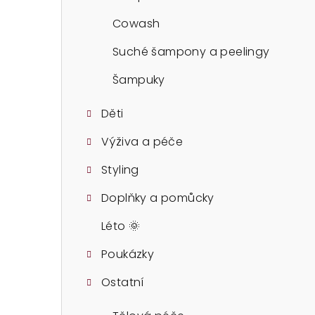
n
Cowash
e
Suché šampony a peelingy
l
Šampuky
Děti
Výživa a péče
Styling
Doplňky a pomůcky
Léto 🌞
Poukázky
Ostatní