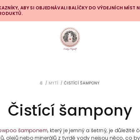
ZNÍKY, ABY SI OBJEDNÁVALI BALÍČKY DO VÝDEJNÍCH MÍST 
PRODUKTŮ.
/
MYTÍ
/
ČISTÍCÍ ŠAMPONY
DOMŮ
Čistící šampony
lowpoo šamponem
, který je jemný a šetrný, je důležit
tů, olejů nebo minerálů z tvrdé vody nejsou něco, co 