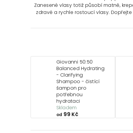
Zanesené vlasy totiž působí matně, krepa
zdravé a rychle rostoucí vlasy. Dopřejt
Giovanni 50:50
Balanced Hydrating
- Clarifying
Shampoo - čistící
šampon pro
potřebnou
hydrataci
Skladem
99 Kč
od