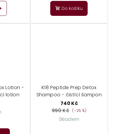
Do košíku
x Lotion -
K18 Peptide Prep Detox
cí lotion
Shampoo - čistící šampon
č
740 Kč
990 Kč
(–25 %)
m
Skladem
Průměrné