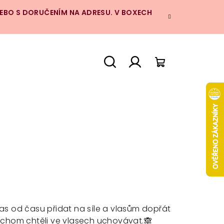
NEBO S DORUČENÍM NA ADRESU. V BOXECH
Hledat
Přihlášení
Nákupní
košík
é čas od času přidat na síle a vlasům dopřát
bychom chtěli ve vlasech uchovávat.🙈