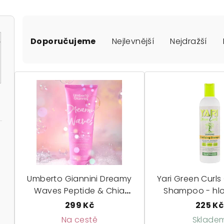
Ř
Doporučujeme
Nejlevnější
Nejdražší
a
z
V
e
ý
n
p
í
i
p
s
r
p
o
Umberto Giannini Dreamy
Yari Green Curls 
r
Waves Peptide & Chia
Shampoo - hl
d
Seed Wave Enhancing
čistící ša
299 Kč
225 Kč
o
u
Shampoo - šampon pro
Na cestě
Sklade