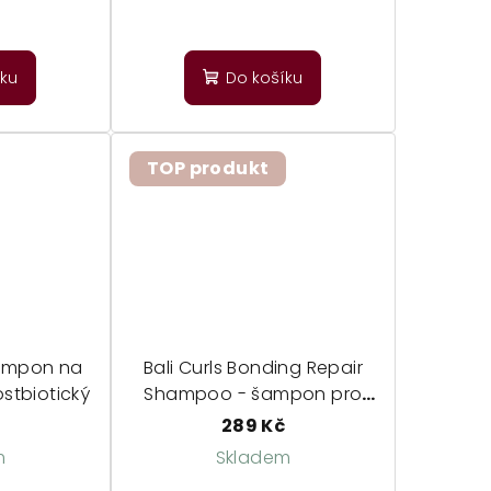
íku
Do košíku
TOP produkt
ampon na
Bali Curls Bonding Repair
stbiotický
Shampoo - šampon pro
poškozené a barvené vlasy
289 Kč
m
Skladem