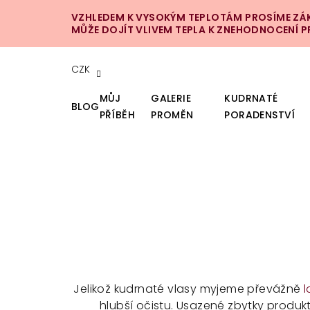
Přejít
VZHLEDEM K VYSOKÝM TEPLOTÁM PROSÍME ZÁKA
na
MŮŽE DOJÍT VLIVEM TEPLA K ZNEHODNOCENÍ 
obsah
CZK
MŮJ
GALERIE
KUDRNATÉ
BLOG
PŘÍBĚH
PROMĚN
PORADENSTVÍ
Jelikož kudrnaté vlasy myjeme převážně
hlubší očistu. Usazené zbytky produk