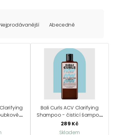
Nejprodávanější
Abecedně
Clarifying
Bali Curls ACV Clarifying
oubkově
Shampoo - čisticí šampon
mpon
s jablečným octem
289 Kč
m
Skladem