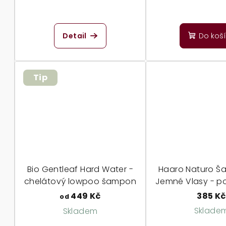
vlnité vlasy
d
k
u
t
Detail
Do koš
k
ů
t
Tip
ů
Bio Gentleaf Hard Water -
Haaro Naturo Š
chelátový lowpoo šampon
Jemné Vlasy - po
449 Kč
385 Kč
od
Sklade
Skladem