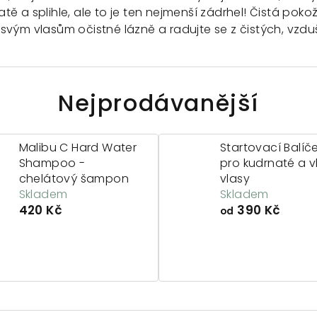
tě a splihle, ale to je ten nejmenší zádrhel! Čistá poko
e svým vlasům očistné lázně a radujte se z čistých, vzd
Nejprodávanější
Malibu C Hard Water
Startovací Balíč
Shampoo -
pro kudrnaté a v
chelátový šampon
vlasy
Skladem
Skladem
420 Kč
390 Kč
od