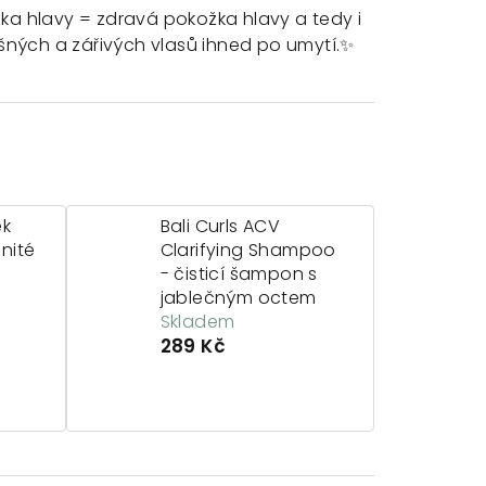
žka hlavy = zdravá pokožka hlavy a tedy i
ušných a zářivých vlasů ihned po umytí.✨
ek
Bali Curls ACV
lnité
Clarifying Shampoo
- čisticí šampon s
jablečným octem
Skladem
289 Kč