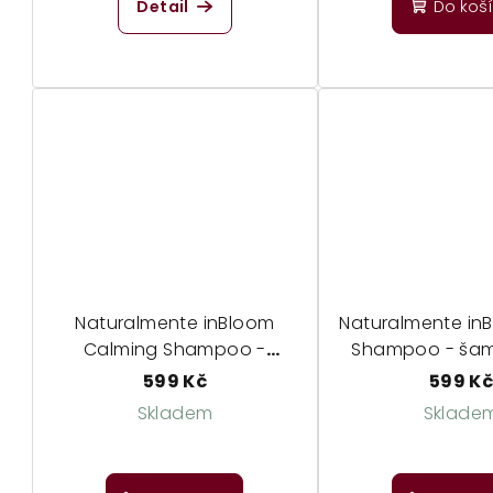
Detail
Do koš
Naturalmente inBloom
Naturalmente in
Calming Shampoo -
Shampoo - ša
zklidňující šampon
suché a poškoz
599 Kč
599 K
Skladem
Sklade
Průměrné
hodnocení