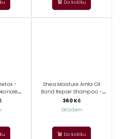
íku
Do košíku
Detox -
Shea Moisture Amla Oil
okonalé
Bond Repair Shampoo -
lasů
obnovující šampon
č
360 Kč
m
Skladem
íku
Do košíku