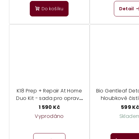
Do košíku
Detail
K18 Prep + Repair At Home
Bio Gentleaf Deto
Duo Kit - sada pro opravu
hloubkově čistí
poškozených vlasů
1 590 Kč
599 K
Vyprodáno
Sklade