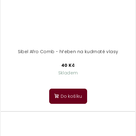
Sibel Afro Comb - hřeben na kudrnaté vlasy
40 Kč
Skladem
Průměrné
hodnocení
produktu
Do košíku
je
3,0
z
5
hvězdiček.