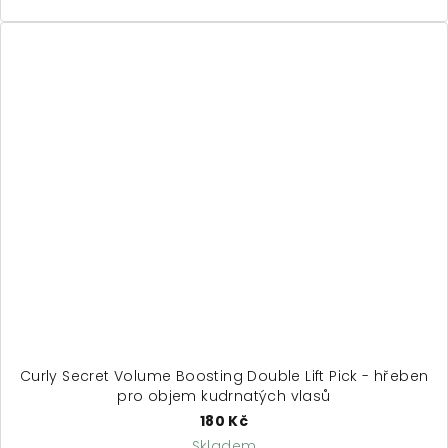
5,0
z
5
hvězdiček.
Curly Secret Volume Boosting Double Lift Pick - hřeben
pro objem kudrnatých vlasů
180 Kč
Skladem