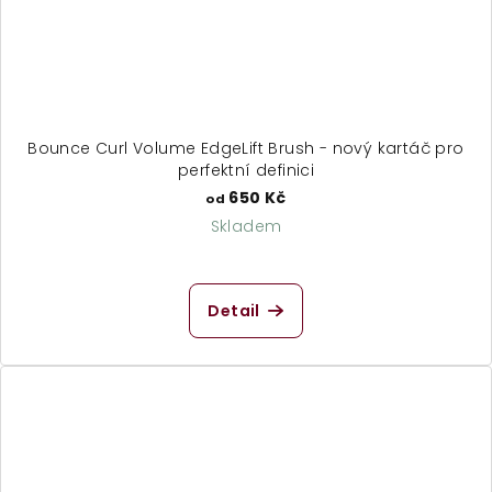
Bounce Curl Volume EdgeLift Brush - nový kartáč pro
perfektní definici
650 Kč
od
Skladem
Průměrné
hodnocení
produktu
Detail
je
4,9
z
5
hvězdiček.