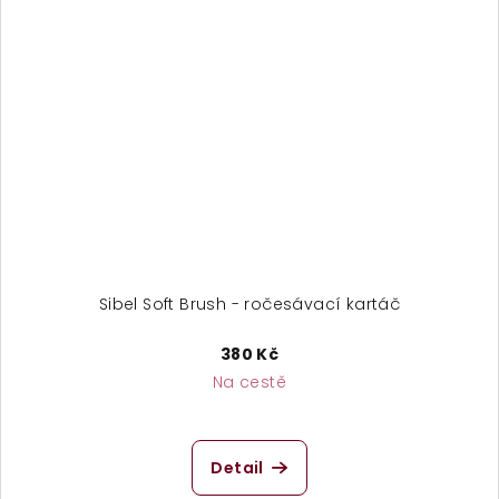
Sibel Soft Brush - ročesávací kartáč
380 Kč
Na cestě
Průměrné
hodnocení
produktu
Detail
je