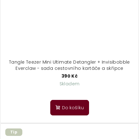
Tangle Teezer Mini Ultimate Detangler + Invisibobble
Everclaw - sada cestovního kartáče a skřipce
390 Kč
Skladem
Průměrné
hodnocení
produktu
Do košíku
je
5,0
z
5
Tip
hvězdiček.