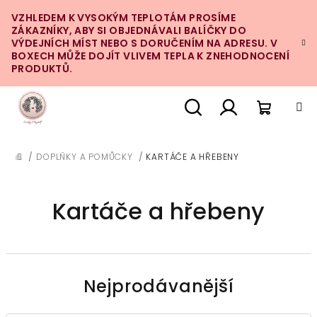
Přejít
VZHLEDEM K VYSOKÝM TEPLOTÁM PROSÍME
na
ZÁKAZNÍKY, ABY SI OBJEDNÁVALI BALÍČKY DO
obsah
VÝDEJNÍCH MÍST NEBO S DORUČENÍM NA ADRESU. V
BOXECH MŮŽE DOJÍT VLIVEM TEPLA K ZNEHODNOCENÍ
PRODUKTŮ.
Nákupn
Hledat
Přihlášení
/
DOPLŇKY A POMŮCKY
/
KARTÁČE A HŘEBENY
DOMŮ
košík
Kartáče a hřebeny
Nejprodávanější