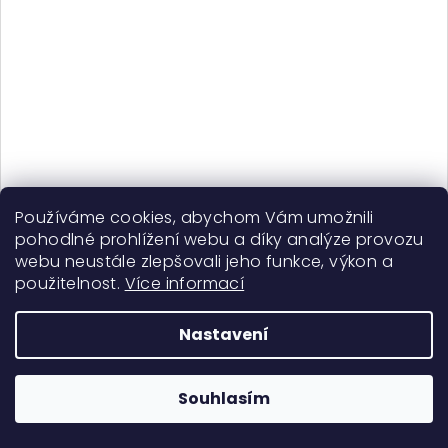
Používáme cookies, abychom Vám umožnili
pohodlné prohlížení webu a díky analýze provozu
Bounce Curl Volum Comb - kartáč pro objem
webu neustále zlepšovali jeho funkce, výkon a
použitelnost.
Více informací
390 Kč
Skladem
Nastavení
Průměrné
hodnocení
produktu
Do košíku
Souhlasím
je
5,0
z