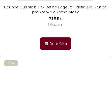
Bounce Curl Slick-Flex Define EdgeLift - definující kartáč
pro křehké a krátké vlasy
720 Kč
Skladem
Průměrné
hodnocení
produktu
Do košíku
je
5,0
z
5
Tip
hvězdiček.