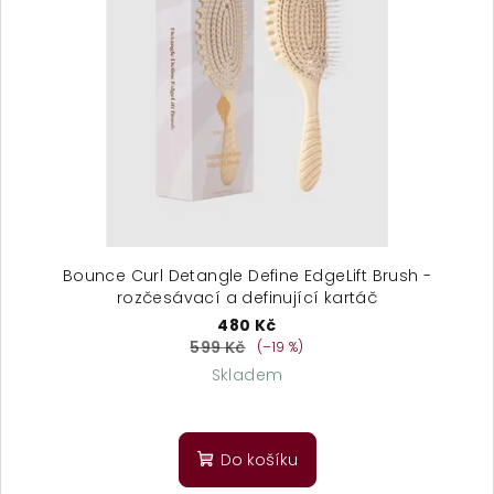
s
p
r
o
d
u
k
t
ů
Bounce Curl Detangle Define EdgeLift Brush -
rozčesávací a definující kartáč
480 Kč
599 Kč
(–19 %)
Skladem
Do košíku