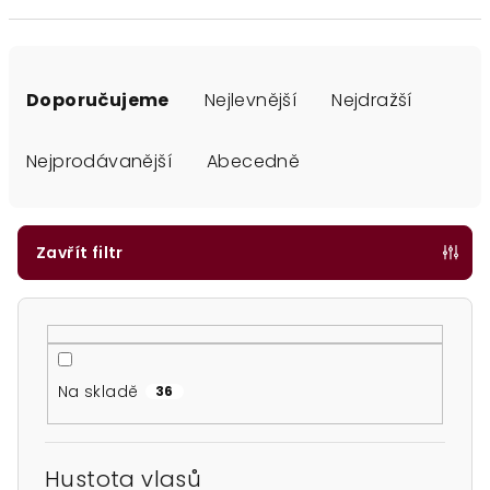
Ř
a
Doporučujeme
Nejlevnější
Nejdražší
z
e
Nejprodávanější
Abecedně
n
í
p
Zavřít filtr
r
o
d
u
Na skladě
36
k
t
ů
Hustota vlasů