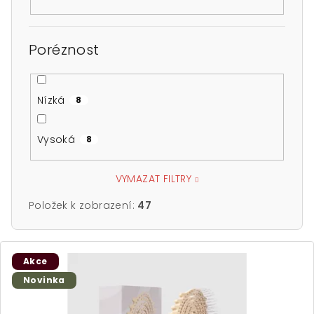
Poréznost
Nízká
8
Vysoká
8
VYMAZAT FILTRY
Položek k zobrazení:
47
V
Akce
ý
Novinka
p
i