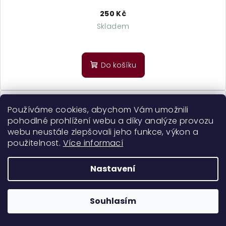
250 Kč
Skladem
Průměrné
hodnocení
produktu
Do košíku
je
5,0
z
5
Používáme cookies, abychom Vám umožnili
hvězdiček.
pohodlné prohlížení webu a díky analýze provozu
webu neustále zlepšovali jeho funkce, výkon a
použitelnost.
Více informací
Nastavení
Souhlasím