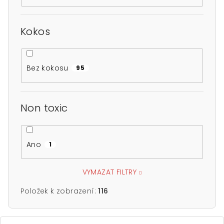
Kokos
Bez kokosu
95
Non toxic
Ano
1
VYMAZAT FILTRY
Položek k zobrazení:
116
V