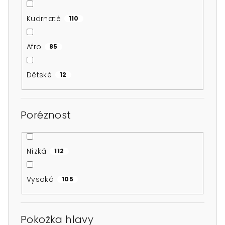
Kudrnaté
110
Afro
85
Dětské
12
Poréznost
Nízká
112
Vysoká
105
Pokožka hlavy