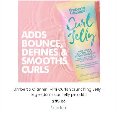
ý
p
i
s
p
r
o
d
u
k
t
ů
Umberto Giannini Mini Curls Scrunching Jelly -
legendární curl jelly pro děti
295 Kč
Skladem