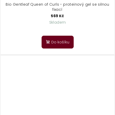
Bio Gentleaf Queen of Curls - proteinový gel se silnou
fixací
569 Kč
Skladem
Průměrné
hodnocení
produktu
Do košíku
je
4,3
z
5
hvězdiček.