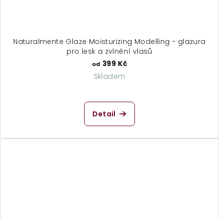
Naturalmente Glaze Moisturizing Modelling - glazura
pro lesk a zvlnění vlasů
399 Kč
od
Skladem
Průměrné
hodnocení
produktu
Detail
je
5,0
z
5
hvězdiček.