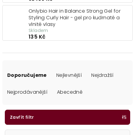
Onlybio Hair in Balance Strong Gel for
Styling Curly Hair - gel pro kudrnaté a
vlnité vlasy
Skladem
135 Kč
Ř
a
Doporučujeme
Nejlevnější
Nejdražší
z
e
Nejprodávanější
Abecedně
n
í
p
Zavřít filtr
r
o