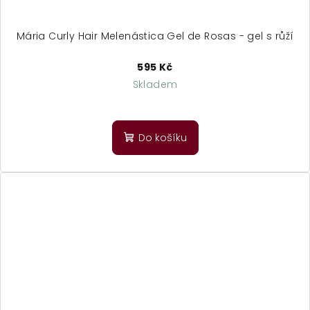
Mária Curly Hair Melenástica Gel de Rosas - gel s růží
595 Kč
Skladem
Průměrné
hodnocení
produktu
Do košíku
je
5,0
z
5
hvězdiček.