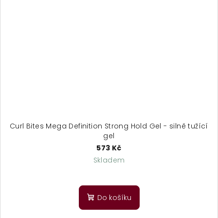
Curl Bites Mega Definition Strong Hold Gel - silně tužící
gel
573 Kč
Skladem
Průměrné
hodnocení
produktu
Do košíku
je
5,0