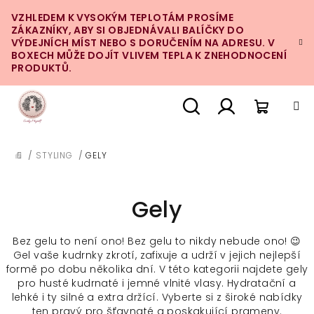
Přejít
VZHLEDEM K VYSOKÝM TEPLOTÁM PROSÍME
na
ZÁKAZNÍKY, ABY SI OBJEDNÁVALI BALÍČKY DO
obsah
VÝDEJNÍCH MÍST NEBO S DORUČENÍM NA ADRESU. V
BOXECH MŮŽE DOJÍT VLIVEM TEPLA K ZNEHODNOCENÍ
PRODUKTŮ.
Nákupn
Hledat
Přihlášení
/
STYLING
/
GELY
DOMŮ
košík
Gely
Bez gelu to není ono! Bez gelu to nikdy nebude ono! 😉
Gel vaše kudrnky zkrotí, zafixuje a udrží v jejich nejlepší
formě po dobu několika dní. V této kategorii najdete gely
pro husté kudrnaté i jemné vlnité vlasy. Hydratační a
lehké i ty silné a extra držící. Vyberte si z široké nabídky
ten pravý pro šťavnaté a poskakující prameny.