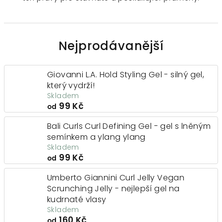
Nejprodávanější
Giovanni L.A. Hold Styling Gel - silný gel,
který vydrží!
Skladem
99 Kč
od
Bali Curls Curl Defining Gel - gel s lněným
semínkem a ylang ylang
Skladem
99 Kč
od
Umberto Giannini Curl Jelly Vegan
Scrunching Jelly - nejlepší gel na
kudrnaté vlasy
Skladem
160 Kč
od