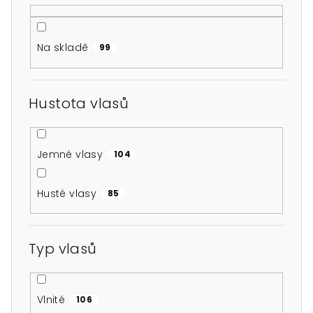
d
u
Na skladě
99
k
t
ů
Hustota vlasů
Jemné vlasy
104
Husté vlasy
85
Typ vlasů
Vlnité
106