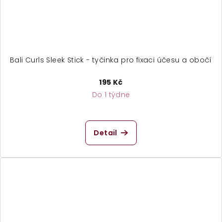
Bali Curls Sleek Stick - tyčinka pro fixaci účesu a obočí
195 Kč
Do 1 týdne
Detail