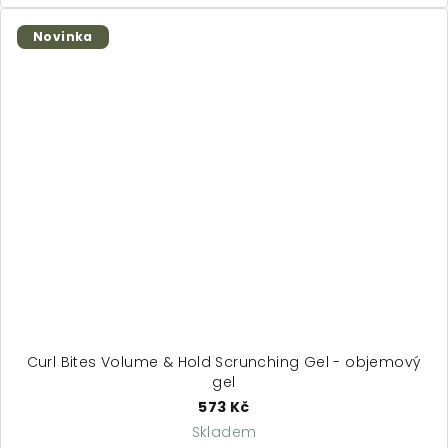
z
5
Novinka
hvězdiček.
Curl Bites Volume & Hold Scrunching Gel - objemový
gel
573 Kč
Skladem