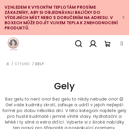
Přejít
VZHLEDEM K VYSOKÝM TEPLOTÁM PROSÍME
na
ZÁKAZNÍKY, ABY SI OBJEDNÁVALI BALÍČKY DO
obsah
VÝDEJNÍCH MÍST NEBO S DORUČENÍM NA ADRESU. V
BOXECH MŮŽE DOJÍT VLIVEM TEPLA K ZNEHODNOCENÍ
PRODUKTŮ.
Nákupn
Hledat
Přihlášení
/
STYLING
/
GELY
DOMŮ
košík
Gely
Bez gelu to není ono! Bez gelu to nikdy nebude ono! 😉
Gel vaše kudrnky zkrotí, zafixuje a udrží v jejich nejlepší
formě po dobu několika dní. V této kategorii najdete gely
pro husté kudrnaté i jemné vlnité vlasy. Hydratační a
lehké i ty silné a extra držící. Vyberte si z široké nabídky
ten pravý pro šťavnaté a poskakující prameny.