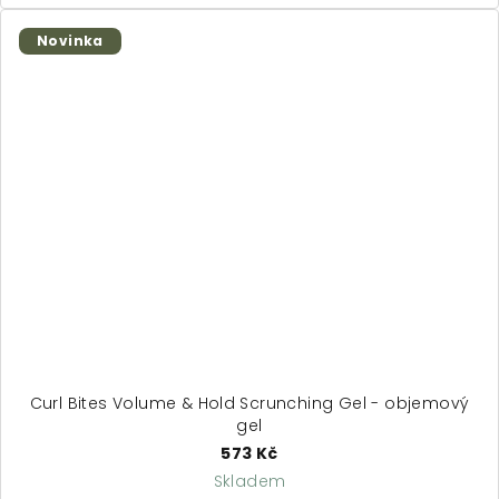
z
5
Novinka
hvězdiček.
Curl Bites Volume & Hold Scrunching Gel - objemový
gel
573 Kč
Skladem