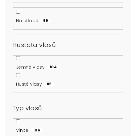
d
u
Na skladě
99
k
t
ů
Hustota vlasů
Jemné vlasy
104
Husté vlasy
85
Typ vlasů
Vlnité
106