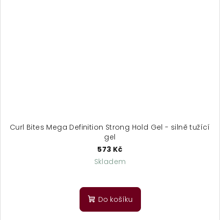
Curl Bites Mega Definition Strong Hold Gel - silně tužící
gel
573 Kč
Skladem
Průměrné
hodnocení
produktu
Do košíku
je
5,0