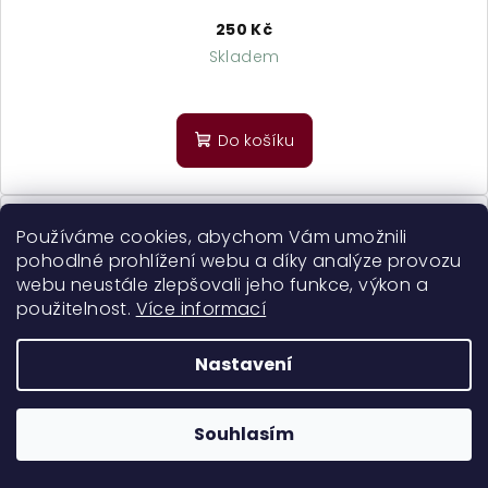
250 Kč
Skladem
Průměrné
hodnocení
produktu
Do košíku
je
5,0
z
5
Používáme cookies, abychom Vám umožnili
hvězdiček.
pohodlné prohlížení webu a díky analýze provozu
webu neustále zlepšovali jeho funkce, výkon a
použitelnost.
Více informací
Nastavení
Souhlasím