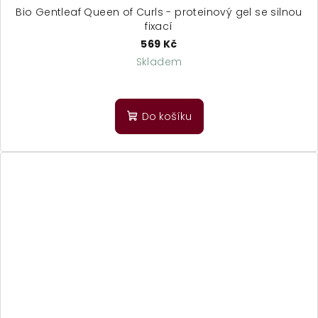
Bio Gentleaf Queen of Curls - proteinový gel se silnou
fixací
569 Kč
Skladem
Průměrné
hodnocení
produktu
Do košíku
je
4,3
z
5
hvězdiček.