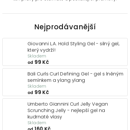
Nejprodávanější
Giovanni L.A. Hold Styling Gel - silný gel,
který vydrží!
Skladem
99 Kč
od
Bali Curls Curl Defining Gel - gel s lněným
semínkem a ylang ylang
Skladem
99 Kč
od
Umberto Giannini Curl Jelly Vegan
Scrunching Jelly - nejlepší gel na
kudrnaté vlasy
Skladem
160 Kč
od