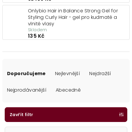
Onlybio Hair in Balance Strong Gel for
Styling Curly Hair - gel pro kudrnaté a
vlnité vlasy
Skladem
135 Kč
Ř
a
Doporučujeme
Nejlevnější
Nejdražší
z
e
Nejprodávanější
Abecedně
n
í
p
Zavřít filtr
r
o