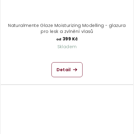
Naturalmente Glaze Moisturizing Modelling - glazura
pro lesk a zvlnění vlasů
399 Kč
od
Skladem
Průměrné
hodnocení
produktu
Detail
je
5,0
z
5
hvězdiček.