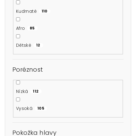
Kudrnaté
110
Afro
85
Dětské
12
Poréznost
Nízká
112
Vysoká
105
Pokožka hlavy