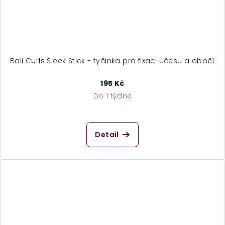
Bali Curls Sleek Stick - tyčinka pro fixaci účesu a obočí
195 Kč
Do 1 týdne
Detail