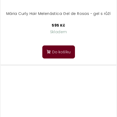
Mária Curly Hair Melenástica Gel de Rosas - gel s růží
595 Kč
Skladem
Průměrné
hodnocení
produktu
Do košíku
je
5,0
z
5
hvězdiček.