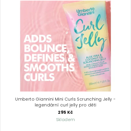
ý
p
i
s
p
r
o
d
u
k
t
ů
Umberto Giannini Mini Curls Scrunching Jelly -
legendární curl jelly pro děti
295 Kč
Skladem