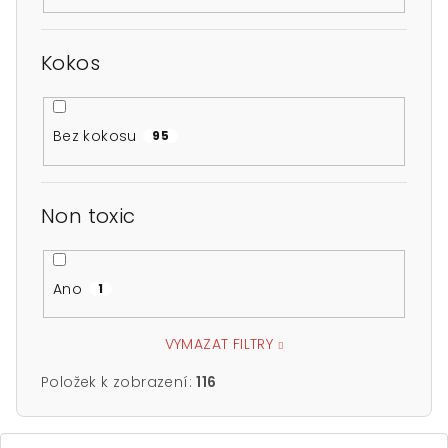
Kokos
Bez kokosu
95
Non toxic
Ano
1
VYMAZAT FILTRY
Položek k zobrazení:
116
V