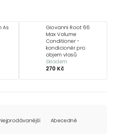
h As
Giovanni Root 66
-
Max Volume
Conditioner -
kondicionér pro
objem vlasů
Skladem
270 Kč
Nejprodávanější
Abecedně