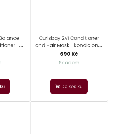
 Balance
Curlsbay 2v1 Conditioner
tioner -
and Hair Mask - kondicionér
dicionér
a maska v jednom
690 Kč
m
Skladem
měrné
Průměrné
dnocení
hodnocení
íku
Do košíku
duktu
produktu
je
5,0
z
5
zdiček.
hvězdiček.