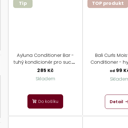
z
Tip
TOP produkt
ů
5
hvězdiček.
Ayluna Conditioner Bar -
Bali Curls Mois
tuhý kondicionér pro suché
Conditioner - h
a matné vlasy
kondicionér s 
285 Kč
99 K
od
máslem a ylan
Skladem
Sklade
Prů
ho
Do košíku
Detail
pro
je
4,8
z