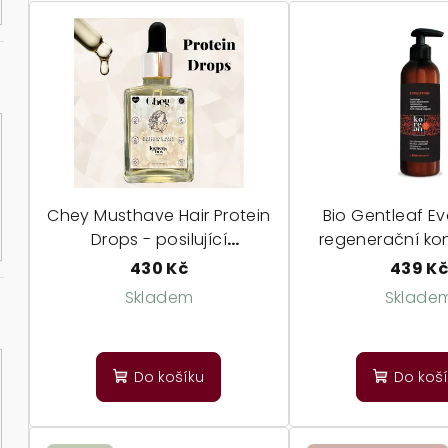
V
e
ý
n
p
í
i
p
s
r
p
o
Chey Musthave Hair Protein
Bio Gentleaf Ev
r
Drops - posilující
regenerační ko
d
proteinové kapky
430 Kč
439 K
o
u
Skladem
Sklade
d
k
Průměrné
u
hodnocení
t
Do košíku
Do koš
produktu
k
ů
je
t
5,0