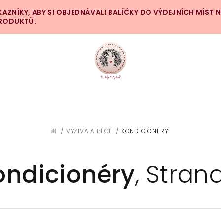
ZNÍKY, ABY SI OBJEDNÁVALI BALÍČKY DO VÝDEJNÍCH MÍST 
PRODUKTŮ.
/
VÝŽIVA A PÉČE
/
KONDICIONÉRY
DOMŮ
ondicionéry
, Stran