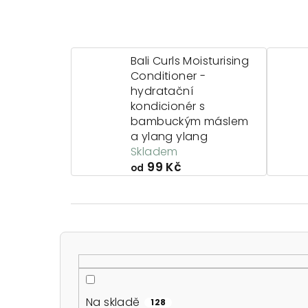
Bali Curls Moisturising
Conditioner -
hydratační
kondicionér s
bambuckým máslem
a ylang ylang
Skladem
99 Kč
od
P
o
s
Na skladě
128