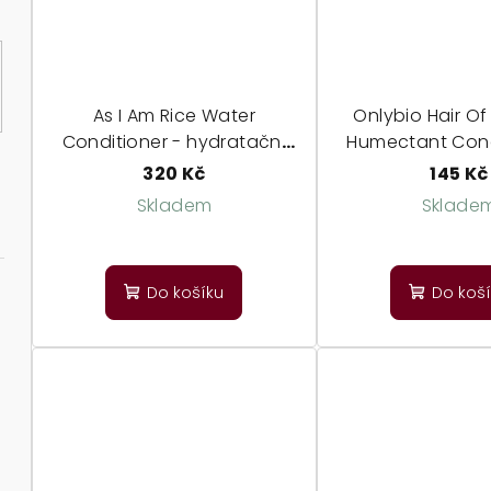
As I Am Rice Water
Onlybio Hair O
Conditioner - hydratační
Humectant Cond
kondicionér
hydratační kondi
320 Kč
145 Kč
všechny poré
Skladem
Sklade
Průměrné
Prů
hodnocení
ho
Do košíku
Do koš
produktu
pro
je
je
4,0
5,0
z
z
5
5
hvězdiček.
hvě