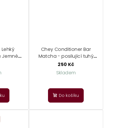
5
hvězdiček.
zdiček.
 Lehký
Chey Conditioner Bar
a Jemné
Matcha - posilující tuhý
kondicionér
250 Kč
m
Skladem
měrné
Průměrné
dnocení
hodnocení
íku
Do košíku
duktu
produktu
je
5,0
z
5