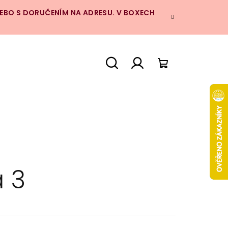
NEBO S DORUČENÍM NA ADRESU. V BOXECH
Hledat
Přihlášení
Nákupní
košík
a 3