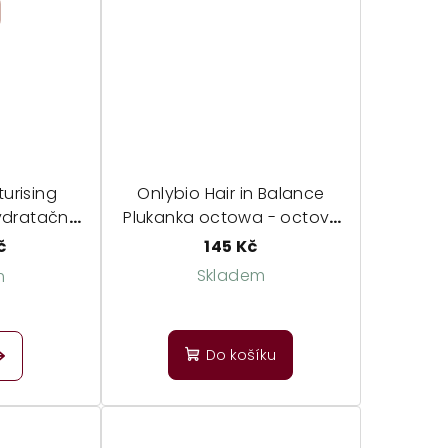
z
5
hvězdiček.
turising
Onlybio Hair in Balance
ydratační
Plukanka octowa - octový
bambuckým
oplach
č
145 Kč
g ylang
Skladem
m
Průměrné
měrné
hodnocení
dnocení
Do košíku
produktu
duktu
je
5,0
z