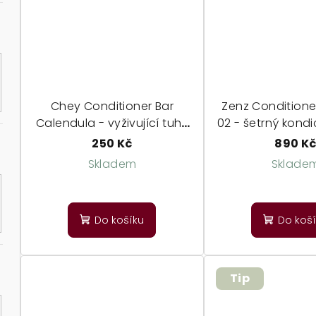
hvězdiček.
hvě
Chey Conditioner Bar
Zenz Conditione
Calendula - vyživující tuhý
02 - šetrný kondi
kondicionér
parfema
250 Kč
890 K
Skladem
Sklade
Do košíku
Do koš
Tip