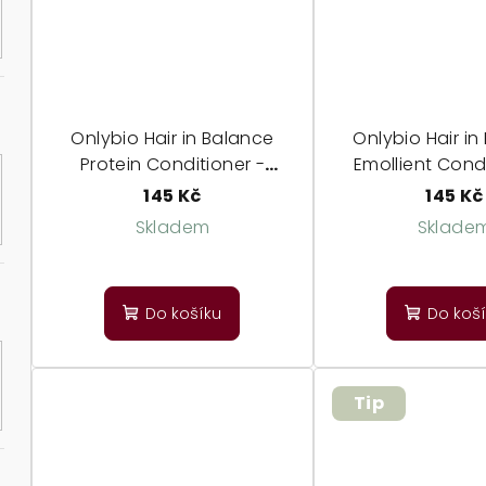
Onlybio Hair in Balance
Onlybio Hair in
Protein Conditioner -
Emollient Condi
proteinový kondicionér
zvláčňující kon
145 Kč
145 Kč
Skladem
Sklade
Průměrné
Prů
hodnocení
ho
Do košíku
Do koš
produktu
pro
je
je
5,0
5,0
z
z
Tip
5
5
hvězdiček.
hvě