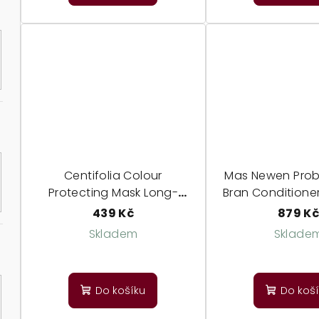
Centifolia Colour
Mas Newen Probi
Protecting Mask Long-
Bran Conditione
Lasting Colour - maska pro
probiotický kond
439 Kč
879 K
barvené vlasy
maska
Skladem
Sklade
Do košíku
Do koš