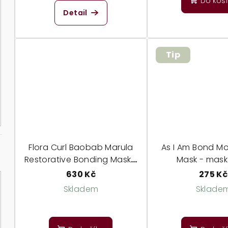
Do koš
k
ů
Detail
t
ů
Tip
Flora Curl Baobab Marula
As I Am Bond Moi
Restorative Bonding Mask -
Mask - mask
posilující maska
poškozené 
630 Kč
275 Kč
Skladem
Sklade