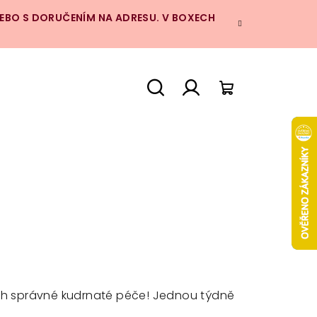
NEBO S DORUČENÍM NA ADRESU. V BOXECH
Hledat
Přihlášení
Nákupní
košík
dách správné kudrnaté péče! Jednou týdně