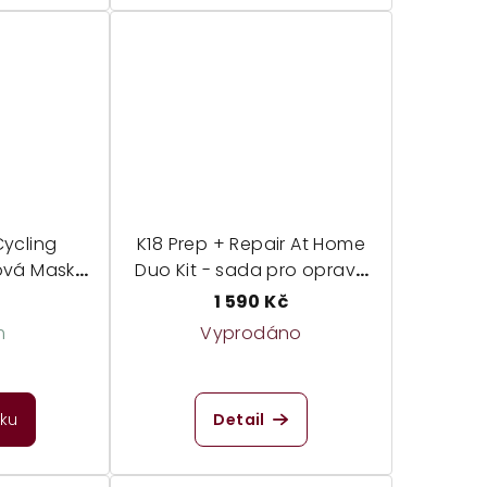
Cycling
K18 Prep + Repair At Home
tová Maska
Duo Kit - sada pro opravu
poškozených vlasů
1 590 Kč
m
Vyprodáno
měrné
dnocení
íku
Detail
duktu