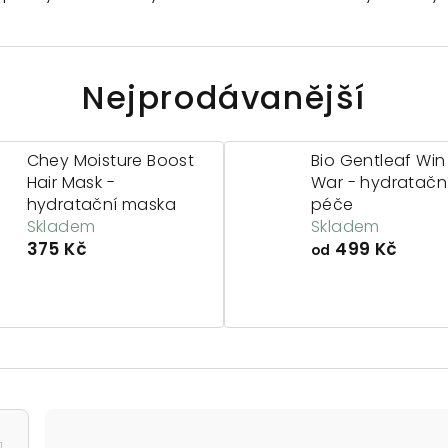
Nejprodávanější
Chey Moisture Boost
Bio Gentleaf Win
Hair Mask -
War - hydratačn
hydratační maska
péče
Skladem
Skladem
375 Kč
499 Kč
od
Ř