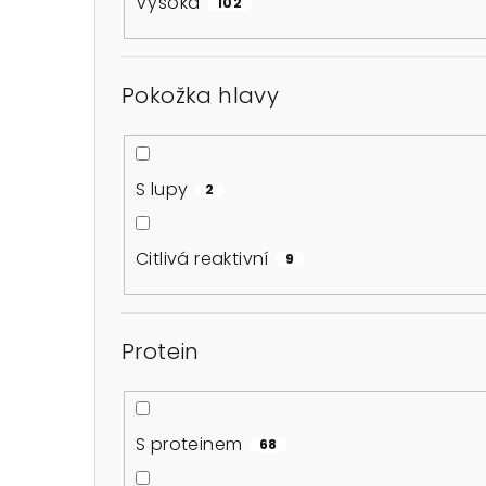
Vysoká
102
Pokožka hlavy
S lupy
2
Citlivá reaktivní
9
Protein
S proteinem
68