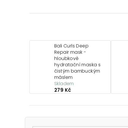
Bali Curls Deep
Repair mask -
hloubkově
hydratační maska s
čistým bambuckým
máslem
Skladem
279 Kč
P