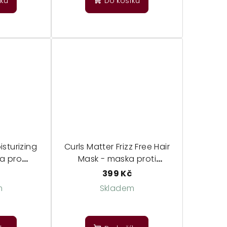
íku
Do košíku
sturizing
Curls Matter Frizz Free Hair
a pro
Mask - maska proti
vlasy
krepatění
399 Kč
m
Skladem