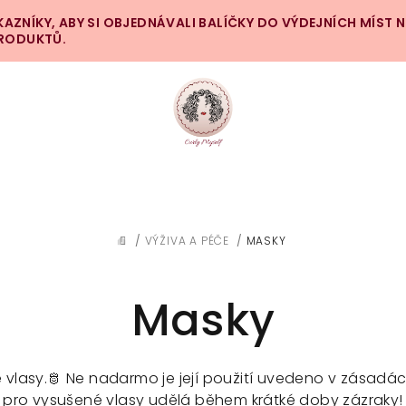
ZNÍKY, ABY SI OBJEDNÁVALI BALÍČKY DO VÝDEJNÍCH MÍST 
PRODUKTŮ.
/
VÝŽIVA A PÉČE
/
MASKY
DOMŮ
Masky
é vlasy.🫅 Ne nadarmo je její použití uvedeno v zása
pro vysušené vlasy udělá během krátké doby zázraky!