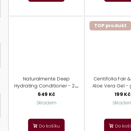
TOP produkt
Naturalmente Deep
Centifolia Fair 
Hydrating Conditioner - 2v1
Aloe Vera Gel - 
hloubkově hydratační
vera pro vlasy
649 Kč
199 Kč
péče fenykl a pelargonie
Skladem
Sklade
Do košíku
Do koš