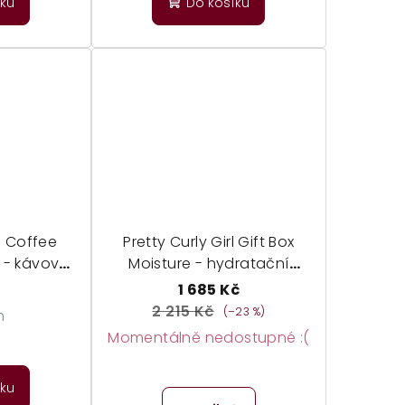
íku
Do košíku
rl Coffee
Pretty Curly Girl Gift Box
- kávový
Moisture - hydratační
žku hlavy
startovní sada pro curly girl
č
1 685 Kč
2 215 Kč
(–23 %)
m
Momentálně nedostupné :(
íku