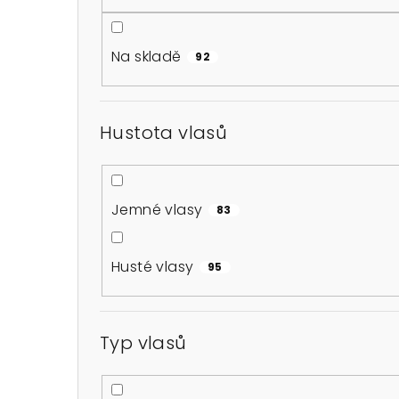
o
s
Na skladě
92
t
r
Hustota vlasů
a
n
n
Jemné vlasy
83
í
Husté vlasy
95
p
a
Typ vlasů
n
e