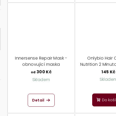
Innersense Repair Mask -
Onlybio Hair 
obnovující maska
Nutrition 2 Minu
Express Hair - vyživující
300 Kč
145 Kč
od
maska
Sklade
Skladem
Prů
ho
Do koš
Detail
pro
je
5,0