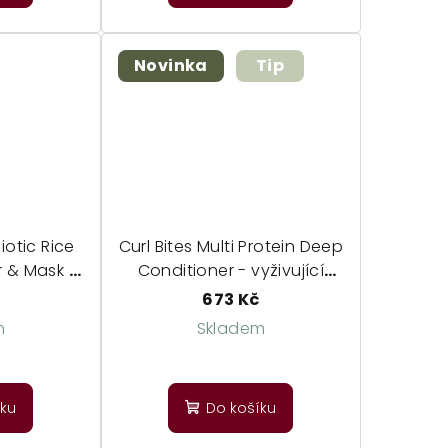
Novinka
Tip
otic Rice
Curl Bites Multi Protein Deep
r & Mask -
Conditioner - vyživující
icionér a
maska
č
673 Kč
m
Skladem
íku
Do košíku