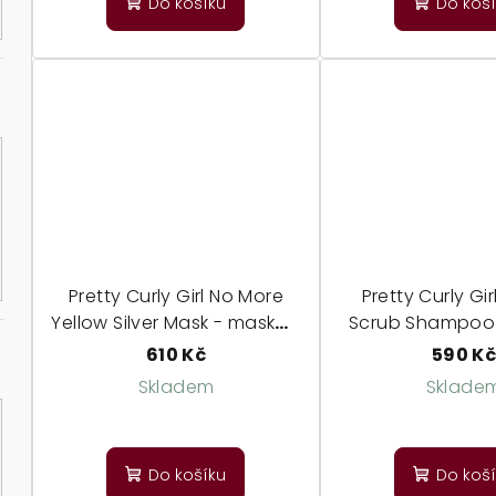
Do košíku
Do koš
Pretty Curly Girl No More
Pretty Curly Gi
Yellow Silver Mask - maska k
Scrub Shampoo 
potlačení žlutých tónů ve
peeling na poko
610 Kč
590 K
vlasech
Skladem
Sklade
Do košíku
Do koš