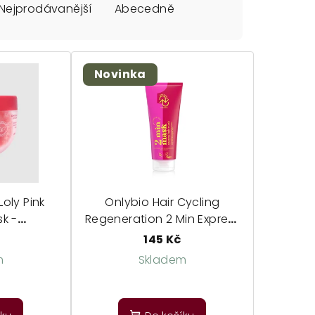
Nejprodávanější
Abecedně
Novinka
Loly Pink
Onlybio Hair Cycling
k -
Regeneration 2 Min Express
ční maska
Hair Mask - regenerační
č
145 Kč
maska
m
Skladem