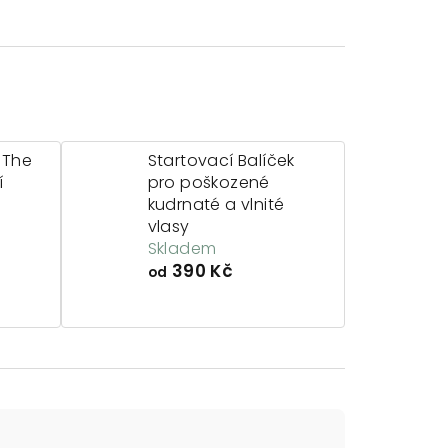
 The
Startovací Balíček
í
pro poškozené
kudrnaté a vlnité
vlasy
Skladem
390 Kč
od