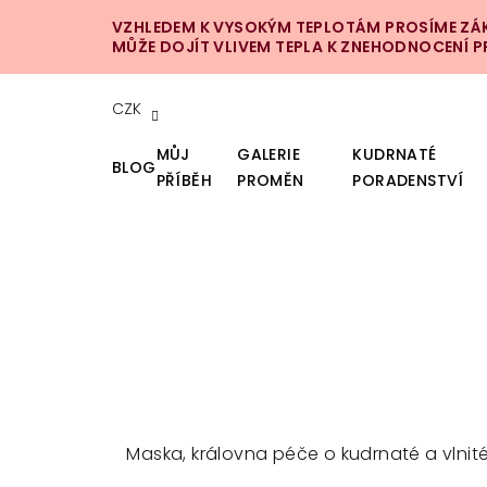
Přejít
VZHLEDEM K VYSOKÝM TEPLOTÁM PROSÍME ZÁKA
na
MŮŽE DOJÍT VLIVEM TEPLA K ZNEHODNOCENÍ 
obsah
CZK
MŮJ
GALERIE
KUDRNATÉ
BLOG
PŘÍBĚH
PROMĚN
PORADENSTVÍ
Maska, královna péče o kudrnaté a vlnit